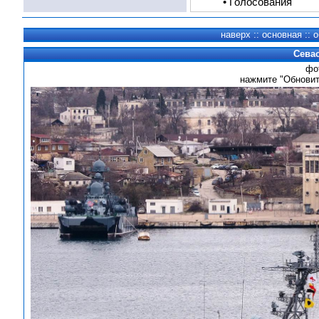
•
Голосования
наверх
::
основная
::
о
Севас
фо
нажмите "Обнови