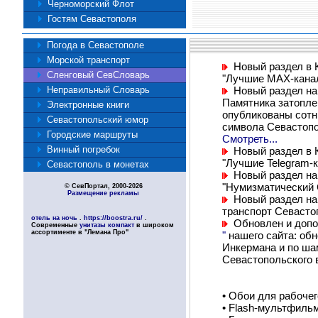
Черноморский Флот
Гостям Севастополя
Погода в Севастополе
Морской транспорт
Новый раздел в К
Сленговый СевСловарь
"Лучшие MAX-кан
Неправильный Словарь
Новый раздел на 
Памятника затопле
Электронные книги
опубликованы сотн
Севастопольский юмор
символа Севастопо
Городские маршруты
Смотреть...
Винный погребок
Новый раздел в К
"Лучшие Telegram-
Севастополь в монетах
Новый раздел на
"Нумизматический
© СевПортал, 2000-2026
Размещение рекламы
Новый раздел на 
транспорт Севасто
отель на ночь
.
https://boostra.ru/
.
Обновлен и допо
Современные
унитазы компакт
в широком
ассортименте в "Лемана Про"
"
нашего сайта: об
Инкермана и по ша
Севастопольского 
•
Обои для рабочег
•
Flash-мультфильм