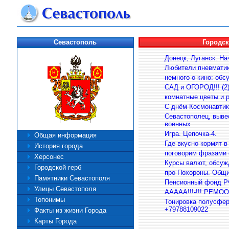
Севастополь
Городск
Общая информация
История города
Херсонес
Городской герб
Памятники Севастополя
Улицы Севастополя
Топонимы
Факты из жизни Города
Карты Города