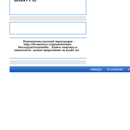
-
Ринопластика носовой перегородки -
https://formeclinic.ru/plasticheskaia-
khirurgiya/rinoplastika
. . Купить квартиру в
севастополе: лучшее предложение на рынке
тут
.
-
-
-
наверх
::
основная
::
о