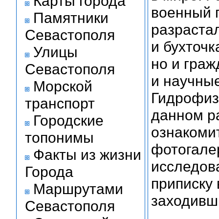
Карты города
военный п
Памятники
разрастал
Севастополя
и бухточк
Улицы
но и граж
Севастополя
и научны
Морской
Гидрофиза
транспорт
данном р
Городские
ознакоми
топонимы
фотогале
Факты из жизни
исследов
Города
приписку 
Маршрутами
заходивши
Севастополя