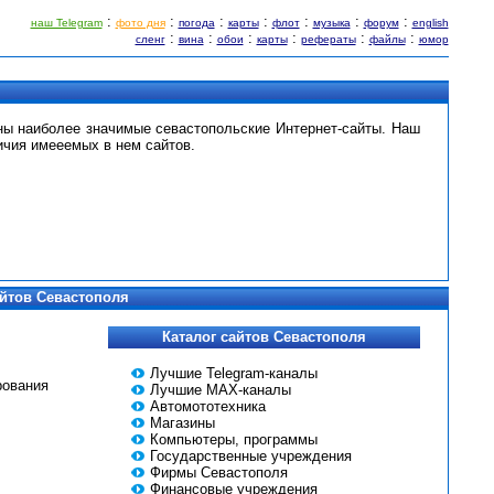
:
:
:
:
:
:
:
наш Telegram
фото дня
погода
карты
флот
музыка
форум
english
:
:
:
:
:
:
сленг
вина
обои
карты
рефераты
файлы
юмор
я
ны наиболее значимые севастопольские Интернет-сайты. Наш
ичия имееемых в нем сайтов.
сайтов Севастополя
Каталог сайтов Севастополя
Лучшие Telegram-каналы
рования
Лучшие MAX-каналы
Автомототехника
Магазины
Компьютеры, программы
Государственные учреждения
Фирмы Севастополя
Финансовые учреждения