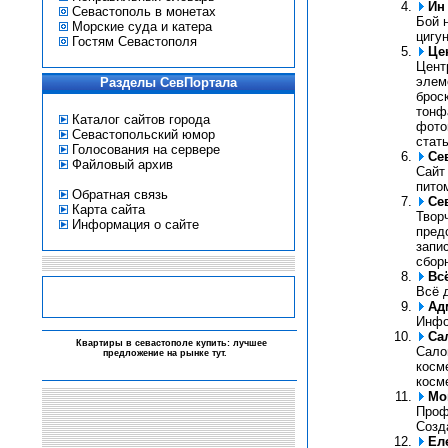
Ин
Севастополь в монетах
Бой н
Морские суда и катера
цигун
Гостям Севастополя
Це
Цент
элеме
Разделы СевПортала
броск
тонф
Каталог сайтов города
фото
Севастопольский юмор
стать
Голосования на сервере
Се
Файловый архив
Сайт
пито
Обратная связь
Се
Карта сайта
Твор
Информация о сайте
пред
запи
сбор
Вс
Всё д
Ад
Инфо
Са
-
Квартиры в севастополе купить: лучшее
Сало
предложение на рынке
тут
.
-
косм
-
-
косм
Мо
Проф
Созд
Ел