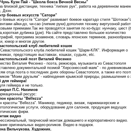
 Чунь Куэн Пай - "Школа бокса Вечной Весны"
а близкой дистанции, техника "липких рук", работа на деревянном манек
, Дзэн.
нтр боевых искусств "Сатори"
р боевых искусств "Сатори" развивает боевое каратэдо стиля "Шотокан"
нтами айки-до, чи-сао (липкие руки) дополняя технику виртуозной работ
овыми приемами.Так же проводятся занятия по ко-будо: нунчаку, шест (б
а,короткая дубинка (дзе). На сайте представлено большое количество
графий, программа экзаменов, словарь японских терминов, разнообразн
и, юмор и многое другое.
вастопольский клуб любителей кошек
 Севастопольского клуба любителей кошек "Шарм-КЛК". Информация о
мниках, предстоящих выставках, кошках, судьях, etc.
вастопольский поэт Виталий Фесенко
чество Виталия Фесенко - поэта, режисера, музыканта из Севастополя
ставлено документальной поэмой "Херсонесский маяк" - по дневниковым
сям отца поэта о последних днях обороны Севастополя, а также его поэ
ником "Моим друзьям" - наблюдения крымской природы, размышления о 
ё для геймера!
ля геймера и не только.
мирал П.С. Нахимов
рмационный ресурс:
лон красоты "Bellezza"
н красоты "Bellezza". Маникюр, педикюр, визаж, парикмахерские и
етологические услуги, оборудование для салонов, продукция ведущих
етических фирм.
нтаж видео
ессиональный, творческий монтаж домашнего и корпоративного видео.
ание оригинальных видео-роликов. Видео в подарок.
ена Вильчукова. Художник.