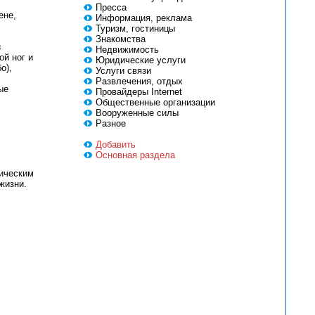
Пресса
ене,
Информация, реклама
Туризм, гостиницы
Знакомства
с
Недвижимость
ой ног и
Юридические услуги
о),
Услуги связи
Развлечения, отдых
ые
Провайдеры Internet
Общественные организации
Вооруженные силы
Разное
Добавить
Основная раздела
тическим
жизни.