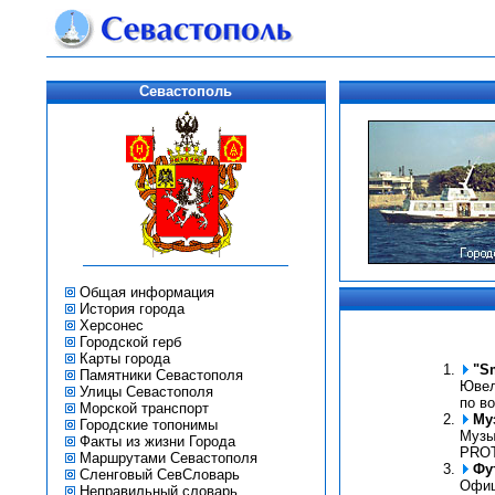
Севастополь
Общая информация
История города
Херсонес
Городской герб
Карты города
"Sm
Памятники Севастополя
Ювел
Улицы Севастополя
по в
Морской транспорт
Му
Городские топонимы
Музы
Факты из жизни Города
PROT
Маршрутами Севастополя
Фу
Сленговый СевСловарь
Офиц
Неправильный словарь