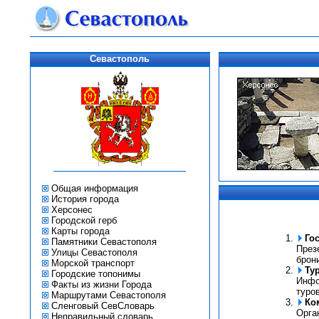
Севастополь
Общая информация
История города
Херсонес
Городской герб
Карты города
Го
Памятники Севастополя
През
Улицы Севастополя
брон
Морской транспорт
Ту
Городские топонимы
Инфо
Факты из жизни Города
туров
Маршрутами Севастополя
Ко
Сленговый СевСловарь
Орга
Неправильный словарь