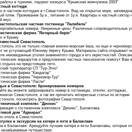
 работы в туризме, лауреат конкурса "Крымская жемчужина 2003".
стный коттедж
х в частном коттедже в г.Севастополе. Вид на открытое море, заповедна
й пляж. Проживание 5у.е., питание от 1у.е. Квартиры и частный сектор 
й вкус.
вастопольская частная гостиница "Лалибела"
ортабельные номера. Умеренные цены. Различные сопроводительные ус
ристическая фирма "Янтарный берег"
х в Крыму.
известный Севастополь
стополь это не только главная военно-морская база, но еще и черноморс
рт не уступающий Южному берегу Крыма. Материалы сайта открывают н
еле неизведанные уголки знаменитого города и его окрестностей. Описан
стических маршрутов и предложения частных пансионатов помогут Вам 
о отдыха на предстоящее лето.
ский туроператор СП "Тур-Этно"
стическая фирма "Кандагар"
стическая фирма "Черномор-Тур"
стическая фирма "Ласпи"
дых в Севастополе: бронирование номеров
айте вы можете забронировать номер в гостиницах, отелях, коттеджах,
ионатах Севастополя, а так же прочитать интересные статьи по истории
стополя, посмотреть фотографии Севастополя.
стиничный компелкс "Дионис"
рмация о гостиничном комплексе "Дионис", Балаклава.
стевой дом "Адмирал"
ес-отель в Севастополе.
огулки и экскурсии на катере и яхте в Балаклаве
ра в Балаклаве. Арендуйте лучшие катера и яхты Балаклавы, которые о
в незабываемые путешествия.