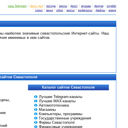
:
:
:
:
:
:
:
наш Telegram
фото дня
погода
карты
флот
музыка
форум
english
:
:
:
:
:
:
сленг
вина
обои
карты
рефераты
файлы
юмор
я
ны наиболее значимые севастопольские Интернет-сайты. Наш
ичия имееемых в нем сайтов.
 сайтов Севастополя
Каталог сайтов Севастополя
Лучшие Telegram-каналы
 цены,
Лучшие MAX-каналы
Автомототехника
Магазины
ние
Компьютеры, программы
Государственные учреждения
Фирмы Севастополя
тний
Финансовые учреждения