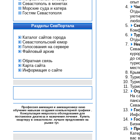
опыт
Севастополь в монетах
Ча
Морские суда и катера
Отды
Гостям Севастополя
уютны
любо
Се
Разделы СевПортала
Комф
Ту
Каталог сайтов города
Отды
Севастопольский юмор
Не
Голосования на сервере
Сева
Файловый архив
куро
до с
Обратная связь
тури
Карта сайта
мест
Информация о сайте
Крым
Тури
Тури
Тури
От
На с
панс
Сева
-
Профессия
анимация и анимационное кино
Го
обучение навыкам создания компьютерной графики .
Консультация
невролога
обследования для
Инфо
постановки диагноза и назначения лечения . Купить
Го
квартиру в севастополе: лучшее предложение на
рынке
тут
.
-
Бизн
-
-
Пр
Кате
вас 