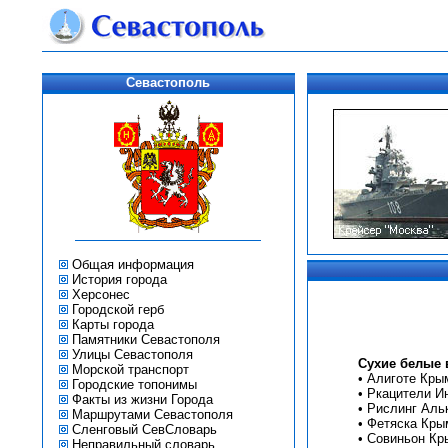
Севастополь
Общая информация
История города
Херсонес
Городской герб
Карты города
Памятники Севастополя
Улицы Севастополя
Сухие белые 
Морской транспорт
•
Алиготе Кры
Городские топонимы
•
Ркацители И
Факты из жизни Города
•
Рислинг Аль
Маршрутами Севастополя
•
Фетяска Кры
Сленговый СевСловарь
•
Совиньон Кр
Неправильный словарь