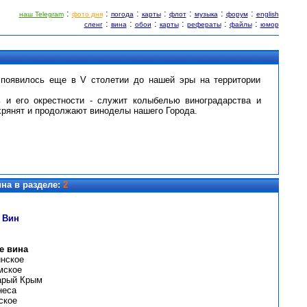
:
:
:
:
:
:
:
наш Telegram
фото дня
погода
карты
флот
музыка
форум
english
:
:
:
:
:
:
сленг
вина
обои
карты
рефераты
файлы
юмор
 появилось еще в V столетии до нашей эры на территории
 и его окрестности - служит колыбелью виноградарства и
хрянят и продолжают виноделы нашего Города.
на в разделе:
2
 Вин
е вина
инское
мское
арый Крым
неса
ское