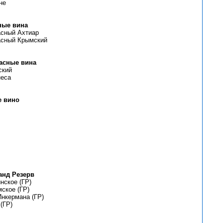
не
ные вина
асный Ахтиар
асный Крымский
асные вина
ский
неса
е вино
анд Резерв
нское (ГР)
ское (ГР)
нкермана (ГР)
(ГР)