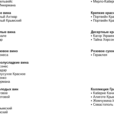
ельвейс
•
Мерло-Кабер
Инкермана
е вина
Крепкие крас
лый Ахтиар
•
Портвейн Кр
лый Крымский
•
Портвейн Кр
лые вина
Десертные кр
кале
•
Кагор Украин
ар
•
Тайна Херсо
зовое вино
Розовое сухо
онеса
•
Гераклея
полусладкие вина
сонес
адар
лусухое Красное
енко
ермана
олодых вин
Коллекция Гр
товое
•
Каберне Качи
ртовой
•
Алиготе Крым
•
Жемчужина И
•
Севастополь 
рымский
нский