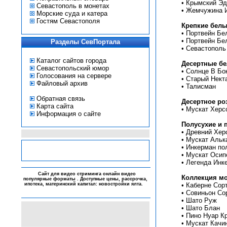
•
Крымский Эд
Севастополь в монетах
•
Жемчужина 
Морские суда и катера
Гостям Севастополя
Крепкие белы
•
Портвейн Бе
•
Портвейн Бе
Разделы СевПортала
•
Севастополь
Каталог сайтов города
Десертные бе
Севастопольский юмор
•
Солнце В Бо
Голосования на сервере
•
Старый Нект
Файловый архив
•
Талисман
Обратная связь
Десертное ро
Карта сайта
•
Мускат Херс
Информация о сайте
Полусухие и 
•
Древний Хер
•
Мускат Альк
•
Инкерман по
•
Мускат Осип
•
Легенда Инк
-
Сайт для видео стриминга
онлайн видео
Коллекция м
популярные форматы . Доступные цены, рассрочка,
ипотека, материнский капитал:
новостройки ялта
.
-
•
Каберне Сор
-
-
•
Совиньон Со
•
Шато Руж
•
Шато Блан
•
Пино Нуар К
•
Мускат Качи