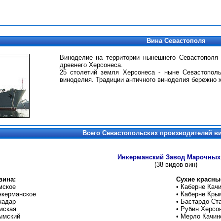
Вина Севастополя
Виноделие на территории нынешнего Севастополя
древнего Херсонеса.
25 столетий земля Херсонеса - ныне Севастополь
виноделия. Традиции античного виноделия бережно 
Всего Севастопольских производителей ви
Инкерманский Завод Марочных
(38 видов вин)
вина:
Сухие красны
мское
•
Каберне Кач
нкерманское
•
Каберне Кры
кадар
•
Бастардо Ст
мская
•
Рубин Херсо
ымский
•
Мерло Качин