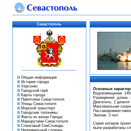
Севастополь
Общая информация
История города
Херсонес
Основные характер
Городской герб
Водоизмещение: 149,
Карты города
Размерения: длина - 2
Памятники Севастополя
Двигатель: 2 дизеля 
Улицы Севастополя
Максимальная скорос
Морской транспорт
Пассажировместимост
Городские топонимы
Экипаж: 3 чел.
Факты из жизни Города
Маршрутами Севастополя
Серия катеров проек
Сленговый СевСловарь
были разработаны сп
Неправильный словарь