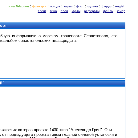
:
:
:
:
:
:
:
наш Telegram
фото дня
погода
карты
флот
музыка
форум
english
:
:
:
:
:
:
сленг
вина
обои
карты
рефераты
файлы
юмор
порт
обную информацию о морском транспорте Севастополя, его
тоальбом севастопольских плавсредств.
й"
жирских катеров проекта 1430 типа "Александр Грин". Они
ь от предыдущего проекта типом главной силовой установки и