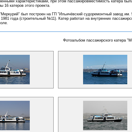
нными характеристиками, при этом пассажировместимость катера была
ы 16 катеров этого проекта.
 "Меркурий" был построен на ГП "Ильичёвский судоремонтный завод им
е 1981 года (строительный №11). Катер работал на внутренних пассажир
поле.
Фотоальбом пассажирского катера "М