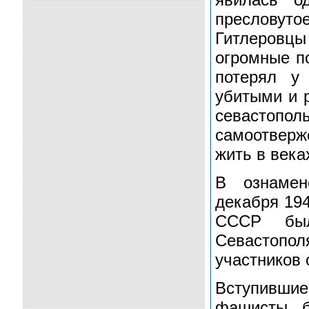
пресловут
Гитлеровцы
огромные п
потерял у
убитыми и р
севастоп
самоотверж
жить в века
В ознамен
декабря 194
СССР был
Севастопо
участников 
Вступившие
фашисты б