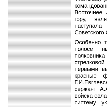
командова
Восточнее 
гору, явл
наступала
Советского 
Особенно 
полосе на
полковник
стрелковой
первыми в
красные ф
Г.И.Евглевс
сержант А.
войска овла
систему у