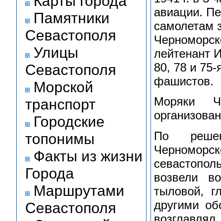
Карты города
авиации. П
Памятники
самолетам 
Севастополя
Черноморско
Улицы
лейтенант И
80, 78 и 75
Севастополя
фашистов.
Морской
Моряки Ч
транспорт
организован
Городские
По решен
топонимы
Черномор
Факты из жизни
севастопол
Города
возвели в
Маршрутами
тыловой, г
другими об
Севастополя
возглавля