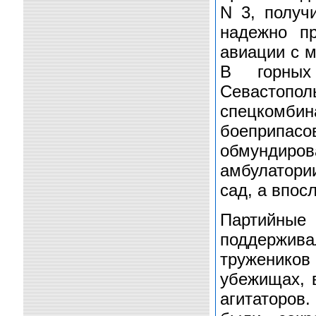
N 3, получ
надежно п
авиации с м
В горных
Севастопо
спецкомбин
боеприпас
обмундиро
амбулатори
сад, а впос
Партийны
поддержива
тружеников
убежищах, 
агитаторов