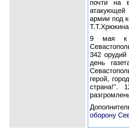
почти на 
атакующей
армии под 
Т.Т.Хрюкина
9 мая к 
Севастополь
342 орудий
день газет
Севастополь
герой, горо
страна!".
разгромлены
Дополните
оборону Се