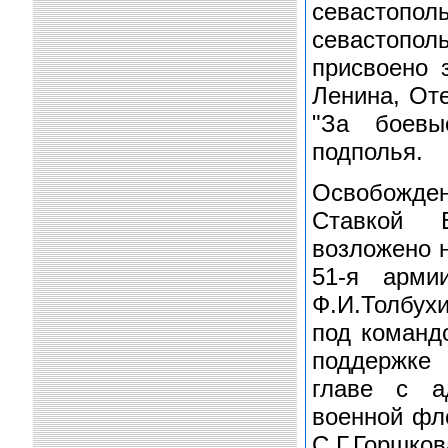
севастопо
севастопол
присвоено 
Ленина, Оте
"За боевы
подполья.
Освобожден
Ставкой В
возложено н
51-я арми
Ф.И.Толбух
под команд
поддержке
главе с а
военной фл
С.Г.Горшк