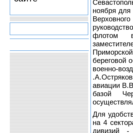
Севастопо
ноября для 
Верховно
руководст
флотом ви
заместител
-
-
-
-
Приморско
береговой о
военно-воз
.А.Остряко
авиации В.
базой Че
осуществля
Для удобст
на 4 секто
дивизий - 