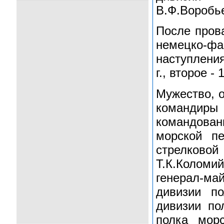
В.Ф.Воробь
После пров
немецко-фа
наступления
г., второе -
Мужество, о
командир
командован
морской пе
стрелковой
Т.К.Коломи
генерал-м
дивизии по
дивизии пол
полка морс