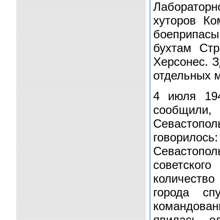
Лаборатор
хуторов Ко
боеприпас
бухтам Ст
Херсонес. З
отдельных м
4 июля 19
сообщили
Севастоп
говорилос
Севастопо
советског
количеств
города сп
командован
явилась о