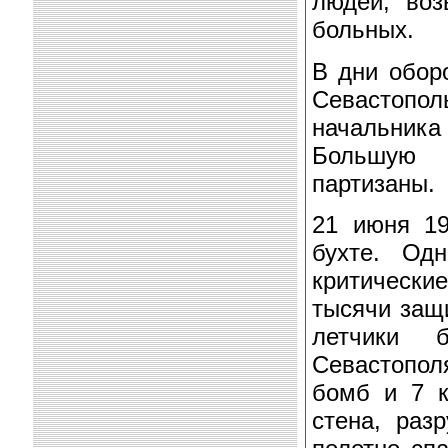
людей, воз
больных.
В дни обор
Севастоп
начальника
Большую 
партизаны.
21 июня 19
бухте. Од
критическ
тысячи защ
летчики 
Севастопол
бомб и 7 к
стена, раз