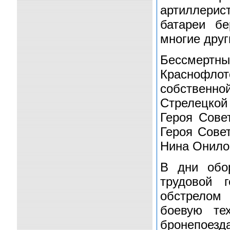
артиллерист
батареи бе
многие друг
Бессмертны
Краснофло
собственной
Стрелецкой
Героя Сове
Героя Сове
Нина Онило
В дни обо
трудовой 
обстрелом 
боевую те
бронепоезда