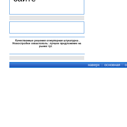
-
Качественные решения
огнеупорная штукатурка
.
Новостройки севастополь: лучшее предложение на
рынке
тут
.
-
-
-
наверх
::
основная
::
о