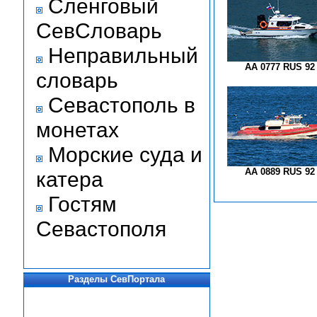
Сленговый
СевСловарь
Неправильный
АА 0777 RUS 92
словарь
Севастополь в
монетах
Морские суда и
АА 0889 RUS 92
катера
Гостям
Севастополя
Разделы СевПортала