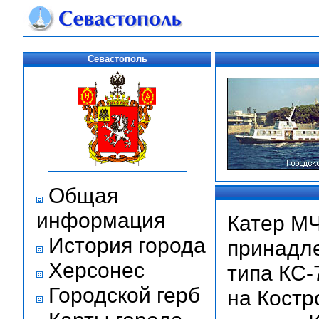
Севастополь
Общая
информация
Катер МЧ
История города
принадле
Херсонес
типа КС-
Городской герб
на Кост