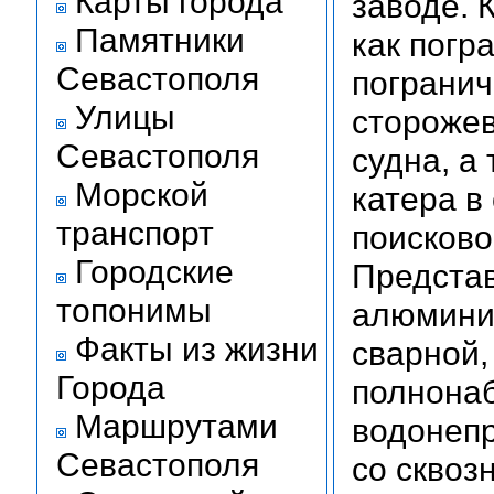
Карты города
заводе. 
Памятники
как погр
Севастополя
погранич
Улицы
стороже
Севастополя
судна, а
Морской
катера в
транспорт
поисково
Городские
Представ
топонимы
алюминие
Факты из жизни
сварной,
Города
полнонаб
Маршрутами
водонеп
Севастополя
со сквоз