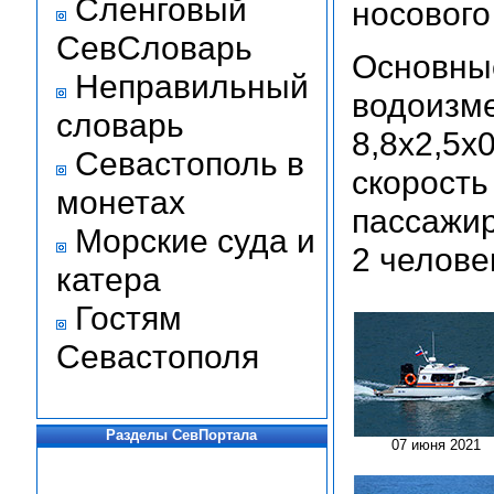
Сленговый
носового
СевСловарь
Основные
Неправильный
водоизме
словарь
8,8х2,5х0
Севастополь в
скорость
монетах
пассажир
Морские суда и
2 челове
катера
Гостям
Севастополя
Разделы СевПортала
07 июня 2021