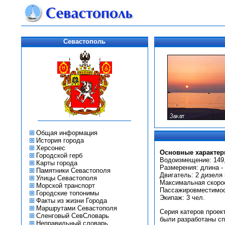
Севастополь
Общая информация
История города
Херсонес
Основные характер
Городской герб
Водоизмещение: 149,
Карты города
Размерения: длина - 2
Памятники Севастополя
Двигатель: 2 дизеля 
Улицы Севастополя
Максимальная скорос
Морской транспорт
Пассажировместимост
Городские топонимы
Экипаж: 3 чел.
Факты из жизни Города
Маршрутами Севастополя
Серия катеров проек
Сленговый СевСловарь
были разработаны сп
Неправильный словарь