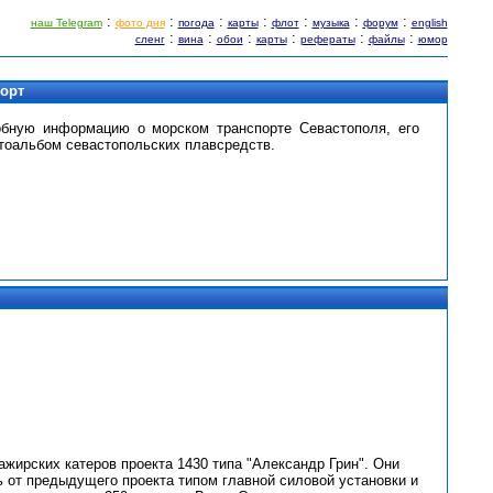
:
:
:
:
:
:
:
наш Telegram
фото дня
погода
карты
флот
музыка
форум
english
:
:
:
:
:
:
сленг
вина
обои
карты
рефераты
файлы
юмор
порт
обную информацию о морском транспорте Севастополя, его
тоальбом севастопольских плавсредств.
жирских катеров проекта 1430 типа "Александр Грин". Они
ь от предыдущего проекта типом главной силовой установки и