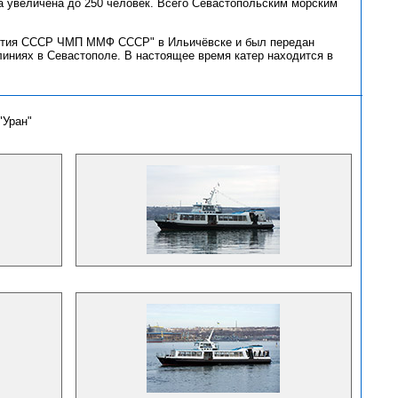
 увеличена до 250 человек. Всего Севастопольским морским
-летия СССР ЧМП ММФ СССР" в Ильичёвске и был передан
 линиях в Севастополе. В настоящее время катер находится в
"Уран"