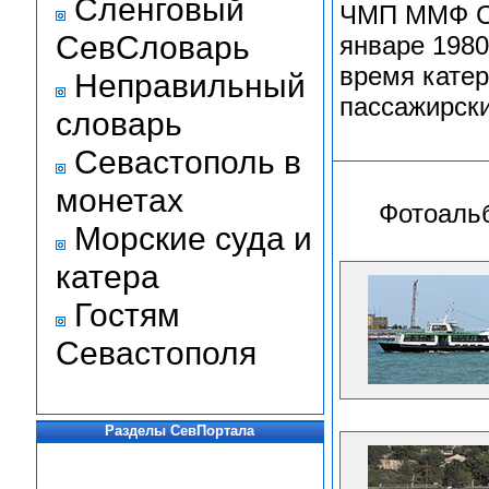
Сленговый
ЧМП ММФ СС
СевСловарь
январе 1980
время катер
Неправильный
пассажирски
словарь
Севастополь в
монетах
Фотоаль
Морские суда и
катера
Гостям
Севастополя
Разделы СевПортала