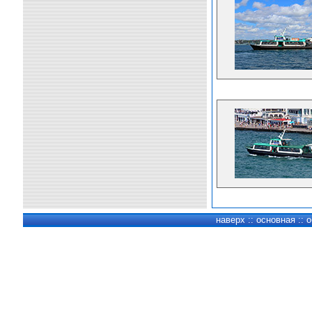
наверх
::
основная
::
о