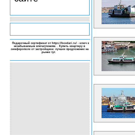
-
Подарочный сертификат от
https://boxdari.ru/
- ключ к
незабываемым впечатлениям. . Купить квартиру в
симферополе от застройщика: лучшее предложение на
рынке
тут
.
-
-
-