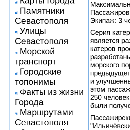
Карты города
Максимальна
Памятники
Пассажировм
Севастополя
Экипаж: 3 ч
Улицы
Серия катер
Севастополя
является р
катеров про
Морской
разработан
транспорт
морского по
Городские
предыдущего
топонимы
и улучшенн
этом пасса
Факты из жизни
250 человек
Города
были получе
Маршрутами
Пассажирск
Севастополя
"Ильичёвск