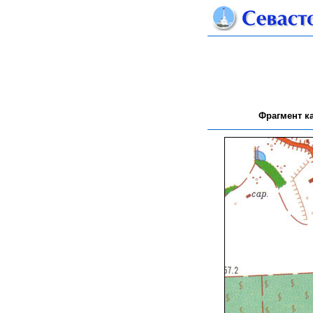
Фрагмент к