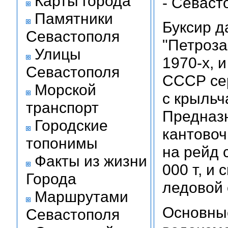
Карты города
- Севаст
Памятники
Буксир д
Севастополя
"Петроза
Улицы
1970-х, 
Севастополя
СССР се
Морской
с крыльч
транспорт
Предназн
Городские
кантовоч
топонимы
на рейд 
Факты из жизни
000 т, и
Города
ледовой 
Маршрутами
Основные
Севастополя