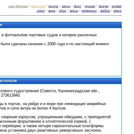
:
:
:
:
:
:
:
наш Telegram
фото дня
погода
карты
флот
музыка
форум
english
:
:
:
:
:
:
сленг
вина
обои
карты
рефераты
файлы
юмор
е
 и фотоальбом портовых судов и катеров различных
 были сделаны начиная с 2006 года и по настоящий момент.
астополе
ового судостроения (Советск, Калининградская обл.,
 273613940.
 в портах, на рейде и в море при ликвидации аварийных
лов и силе ветра не более 4 баллов.
о сварным корпусом, упрощенными обводами, с приподнятой
наклонным форштевнем и эллиптической кормой, с
 переборки, а также четыре горизонтальные платформы
ена установка двух реактивных реверсивных заслонок,