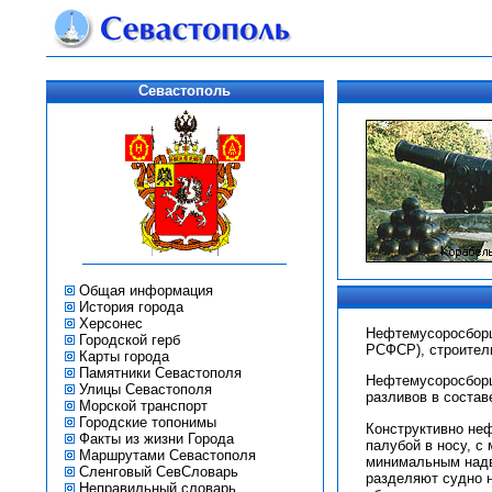
Севастополь
Общая информация
История города
Херсонес
Нефтемусоросборщи
Городской герб
РСФСР), строитель
Карты города
Памятники Севастополя
Нефтемусоросборщи
Улицы Севастополя
разливов в состав
Морской транспорт
Городские топонимы
Конструктивно не
Факты из жизни Города
палубой в носу, с
Маршрутами Севастополя
минимальным надв
Сленговый СевСловарь
разделяют судно 
Неправильный словарь