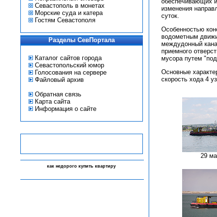
обеспечивающих из
Севастополь в монетах
изменения направл
Морские суда и катера
суток.
Гостям Севастополя
Особенностью конс
водометным движит
Разделы СевПортала
междудонный кана
приемного отверст
Каталог сайтов города
мусора путем "под
Севастопольский юмор
Основные характер
Голосования на сервере
скорость хода 4 уз
Файловый архив
Обратная связь
Карта сайта
Информация о сайте
29 ма
-
как недорого купить квартиру
-
-
-