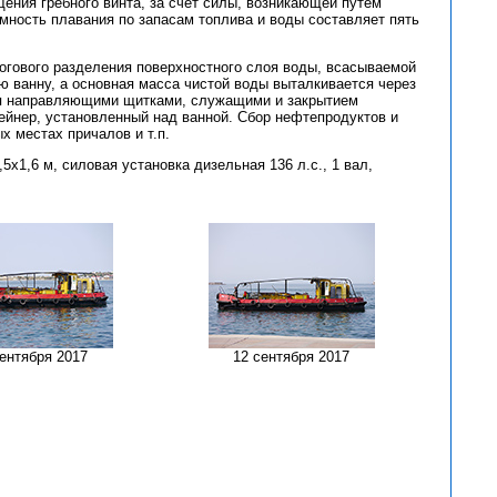
ния гребного винта, за счет силы, возникающей путем
мность плавания по запасам топлива и воды составляет пять
огового разделения поверхностного слоя воды, всасываемой
 ванну, а основная масса чистой воды выталкивается через
тся направляющими щитками, служащими и закрытием
ейнер, установленный над ванной. Сбор нефтепродуктов и
х местах причалов и т.п.
х1,6 м, силовая установка дизельная 136 л.с., 1 вал,
сентября 2017
12 сентября 2017