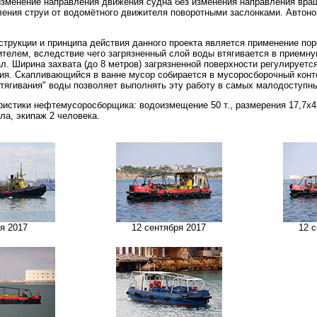
менение направления движения судна без изменения направления враще
ения струи от водомётного движителя поворотными заслонками. Автоно
трукции и принципа действия данного проекта является применение пор
елем, вследствие чего загрязненный слой воды втягивается в приемную
л. Ширина захвата (до 8 метров) загрязненной поверхности регулируе
ия. Скапливающийся в ванне мусор собирается в мусоросборочный конт
тягивания" воды позволяет выполнять эту работу в самых малодоступны
истики нефтемусоросборщика: водоизмещение 50 т., размерения 17,7х4,5
ла, экипаж 2 человека.
я 2017
12 сентября 2017
12 