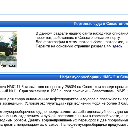
Портовые суда в Севастопол
В данном разделе нашего сайта находится описания
проектов, работавших в Севастопольском порту.
Все фотографии в этом фотоальбоме - авторские, и
Перейти на основную страницу раздела >>
здесь
Нефтемусоросборщик НМС-11 в Сев
к НМС-11 был заложен по проекту 2550/4 на Советском заводе промысл
ный №11. Сдан заказчику в 1982 г., порт приписки - Севастополь, MMSI:
к для сбора обводненных нефтепродуктов и мусора с поверхности воды
е экспедиции. Условия эксплуатации - при волнении моря не более 3 бал
фтемусоросборочное судно представляет из себя однопалубное судно с
 машинным отделением и рубкой, расположенными в кормовой части, с 
одным бортом. Девять водонепроницаемых переборок и две продольные
на десять непроницаемых отсеков. На нефтемусоросборщике предусмотр