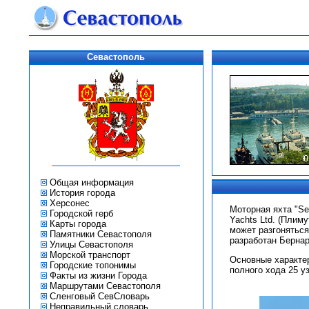
Севастополь
Общая информация
История города
Херсонес
Моторная яхта "Se
Городской герб
Yachts Ltd. (Плим
Карты города
может разгоняться
Памятники Севастополя
разработан Берна
Улицы Севастополя
Морской транспорт
Основные характер
Городские топонимы
полного хода 25 уз
Факты из жизни Города
Маршрутами Севастополя
Сленговый СевСловарь
Неправильный словарь