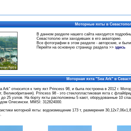
Моторные яхты в Севастопо
В данном разделе нашего сайта находится подробн
Севастополю или заходивших в его акваторию.
Все фотографии в этом разделе - авторские, и были
Перейти на основную страницу раздела >>
здесь
Моторная яхта "Sea Ark" в Севас
a Ark" относится к типу яхт Princess 98, и была построена в 2012 г. Мо
ут, Великобритания). Princess 98 - это стеклопластиковая яхта с флайбр
 до 25 узлов. На борту яхты расположены 5 кают, оборудованные 10 сп
рдом Олесински. MMSI: 312824000.
истики моторной яхты: водоизмещение 173 т, размерения 30,12х7,06х1,83 
.