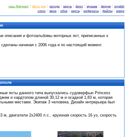
:
:
:
:
:
:
:
наш Telegram
фото дня
погода
карты
флот
музыка
форум
english
:
:
:
:
:
:
сленг
вина
обои
карты
рефераты
файлы
юмор
ле
ые описания и фотоальбомы моторных яхт, приписанных к
 сделаны начиная с 2006 года и по настоящий момент.
тополе
торные яхты данного типа выпускались судоверфью Princess
иджем и хардтопом длиной 30,12 м и осадкой 1,83 м, которая
альными местами. Экипаж 3 человека. Дизайн интрерьера был
м, двигатели 2x2400 л.с., круизная скорость 16 уз, скорость