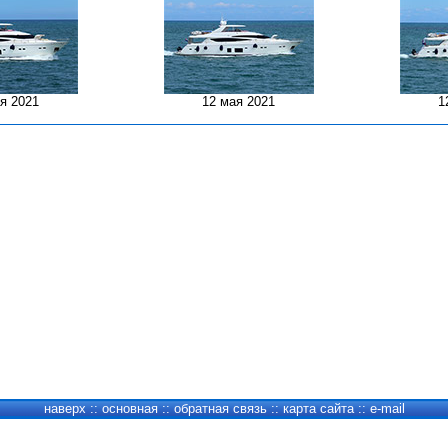
я 2021
12 мая 2021
1
наверх
::
основная
::
обратная связь
::
карта сайта
::
e-mail