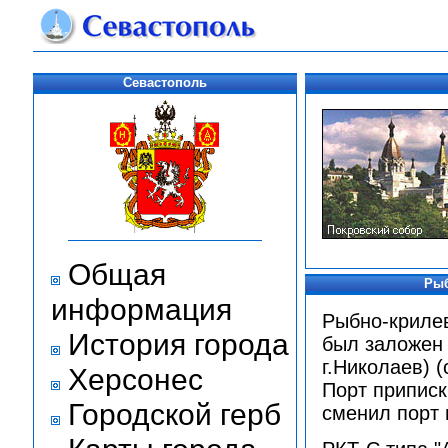
Севастополь
Общая
Р
ыб
информация
Рыбно-крилев
История города
был заложен 
г.Николаев) (
Херсонес
Порт приписк
Городской герб
сменил порт 