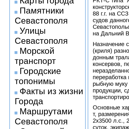
Карты города
РКТ-С типа "
конструкторс
Памятники
88 г.г. на СС
Севастополя
судов данног
Севастополь
Улицы
на Дальний В
Севастополя
Назначение с
Морской
(криля) разн
донным трала
транспорт
консервов, п
Городские
неразделанно
переработка 
топонимы
рыбную муку 
Факты из жизни
продукции, с
транспортиро
Города
Основные ха
Маршрутами
т, размерени
Севастополя
2х3500 л.с., 
суток, экипаж