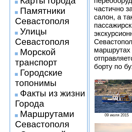
Карты города
переоборуд
частично з
Памятники
салон, а та
Севастополя
пассажирск
Улицы
экскурсион
Севастополя
Севастопол
маршрутах 
Морской
отправляет
транспорт
борту по б
Городские
топонимы
Факты из жизни
Города
Маршрутами
09 июля 2015
Севастополя