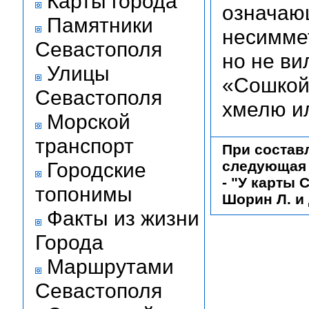
Карты города
означающ
Памятники
несиммет
Севастополя
но не ви
Улицы
«Сошкой
Севастополя
хмелю ил
Морской
транспорт
При состав
Городские
следующая 
-
"У карты 
топонимы
Шорин Л. и 
Факты из жизни
Города
Маршрутами
Севастополя