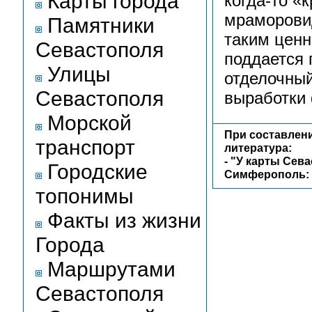
Карты города
когда-то «
мраморовид
Памятники
таким ценн
Севастополя
поддается 
Улицы
отделочный
Севастополя
выработки
Морской
При составлен
транспорт
литература:
-
"У карты Сева
Городские
Симферополь: Т
топонимы
Факты из жизни
Города
Маршрутами
Севастополя