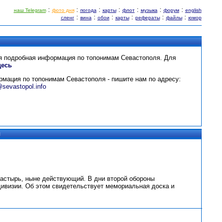
:
:
:
:
:
:
:
наш Telegram
фото дня
погода
карты
флот
музыка
форум
english
:
:
:
:
:
:
сленг
вина
обои
карты
рефераты
файлы
юмор
ая подробная информация по топонимам Севастополя.
Для
десь
рмация по топонимам Севастополя - пишите нам по адресу:
@sevastopol.info
ы
настырь, ныне действующий. В дни второй обороны
ивизии. Об этом свидетельствует мемориальная доска и