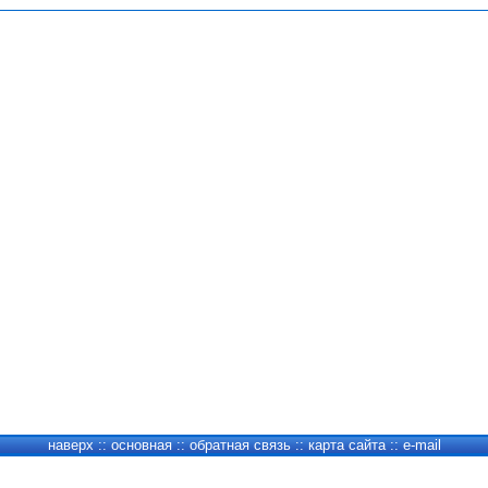
наверх
::
основная
::
обратная связь
::
карта сайта
::
e-mail