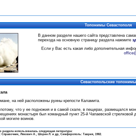
Топонимы Севастополя
В данном разделе нашего сайта представлена сам
перехода на основную страницу раздела нажмите
з
Если у Вас есть какая либо дополнительная инфо
office
Севастопольские топоним
кала
мане, на ней расположены руины крепости Каламита.
 потому, что у ее подножия и в самой скале, в пещерах, размещался мо
ещениях монастыря был командный пункт 25-й Чапаевской стрелковой д
кой могиле воинов.
о раздела использовалась следующая литература:
: Справочник
, Ляхович А., Шорин Л. и др, Симферополь: Таврия, 1982.