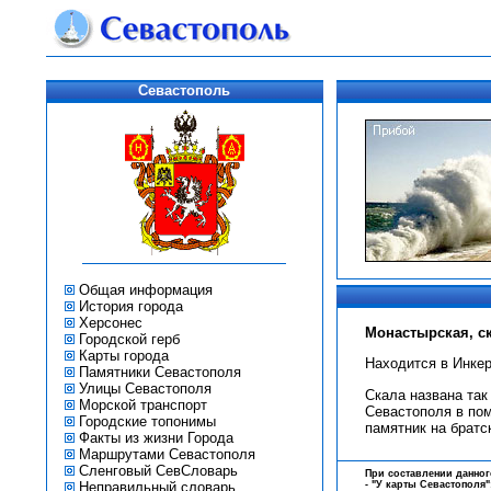
Севастополь
Общая информация
История города
Херсонес
Монастырская, с
Городской герб
Карты города
Находится в Инкер
Памятники Севастополя
Улицы Севастополя
Скала названа так
Морской транспорт
Севастополя в пом
Городские топонимы
памятник на братс
Факты из жизни Города
Маршрутами Севастополя
Сленговый СевСловарь
При составлении данног
Неправильный словарь
-
"У карты Севастополя"