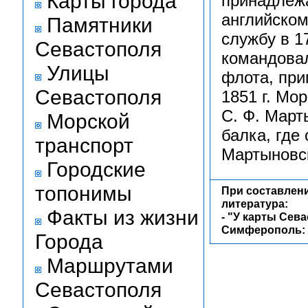
Карты города
принадлежа
английско
Памятники
службу в 1
Севастополя
командова
Улицы
флота, при
Севастополя
1851 г. Мо
С. Ф. Март
Морской
балка, где
транспорт
Мартыновс
Городские
топонимы
При составлен
литература:
Факты из жизни
-
"У карты Сева
Симферополь: Т
Города
Маршрутами
Севастополя