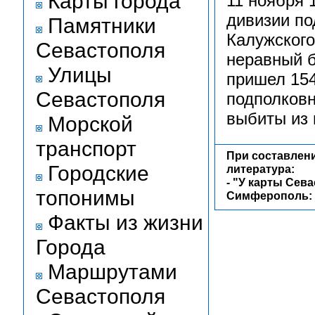
Карты города
11 ноября 
дивизии по
Памятники
Калужского
Севастополя
неравный б
Улицы
пришел 154
Севастополя
подполковн
выбиты из 
Морской
транспорт
При составлен
Городские
литература:
-
"У карты Сева
топонимы
Симферополь: Т
Факты из жизни
Города
Маршрутами
Севастополя