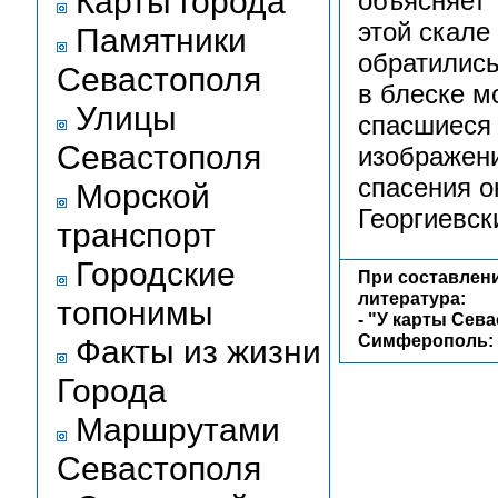
Карты города
объясняет 
этой скале
Памятники
обратились
Севастополя
в блеске м
Улицы
спасшиеся 
Севастополя
изображени
спасения о
Морской
Георгиевск
транспорт
Городские
При составлен
литература:
топонимы
-
"У карты Сева
Симферополь: Т
Факты из жизни
Города
Маршрутами
Севастополя