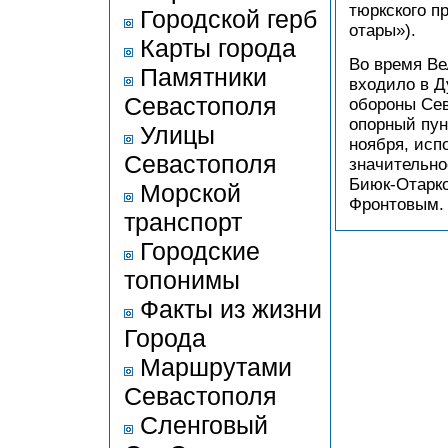
тюркского п
Городской герб
отары»).
Карты города
Во время Ве
Памятники
входило в Д
Севастополя
обороны Сев
опорный пун
Улицы
ноября, исп
Севастополя
значительно
Биюк-Отарко
Морской
Фронтовым.
транспорт
Городские
топонимы
Факты из жизни
Города
Маршрутами
Севастополя
Сленговый