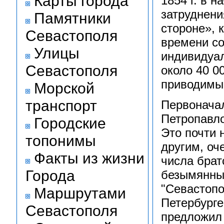
Карты города
1854 г. в н
затруднени
Памятники
стороне», 
Севастополя
времени со
Улицы
индивидуал
Севастополя
около 40 0
при­водимы
Морской
транспорт
Первонача
Петропавло
Городские
Это почти 
топонимы
другим, оч
Факты из жизни
числа брат
Города
безымянные
"Севастопо
Маршрутами
Петербурге 
Севастополя
предложил 