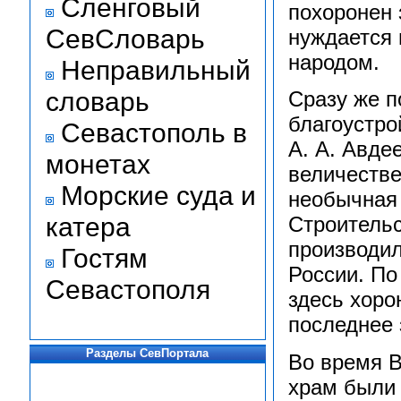
Сленговый
похоронен 
СевСловарь
нуждается 
народом.
Неправильный
словарь
Сразу же п
благоустро
Севастополь в
А. А. Авде
монетах
величестве
Морские суда и
необычная 
катера
Строительс
производил
Гостям
России. П
Севастополя
здесь хоро
последнее 
Разделы СевПортала
Во время 
храм были 