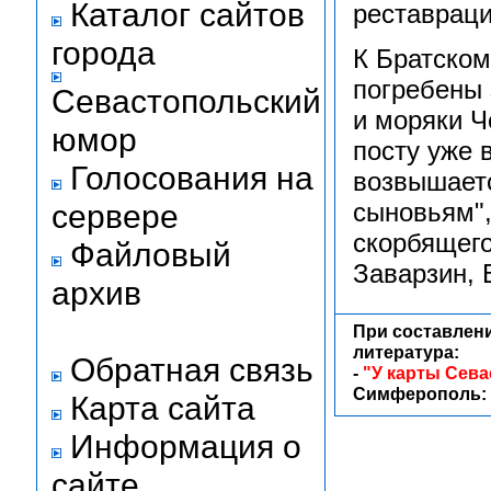
Каталог сайтов
реставраци
города
К Братском
погребены 
Севастопольский
и моряки Ч
юмор
посту уже 
Голосования на
возвышаетс
сыновьям"
сервере
скорбящего
Файловый
Заварзин, 
архив
При составлен
литература:
Обратная связь
-
"У карты Сева
Симферополь: Т
Карта сайта
Информация о
сайте