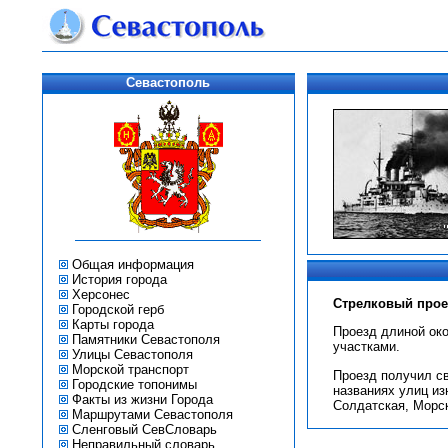
Севастополь
Общая информация
История города
Херсонес
Стрелковый прое
Городской герб
Карты города
Проезд длиной око
Памятники Севастополя
участками.
Улицы Севастополя
Морской транспорт
Проезд получил св
Городские топонимы
названиях улиц из
Факты из жизни Города
Солдатская, Морск
Маршрутами Севастополя
Сленговый СевСловарь
Неправильный словарь