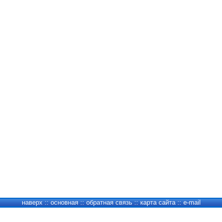
наверх
::
основная
::
обратная связь
::
карта сайта
::
e-mail