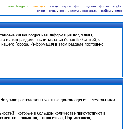
:
:
:
:
:
:
:
наш Telegram
фото дня
погода
карты
флот
музыка
форум
english
:
:
:
:
:
:
сленг
вина
обои
карты
рефераты
файлы
юмор
ставлена самая подробная информация по улицам,
его в этом разделе насчитывается более 850 статей, с
 нашего Города. Информация в этом разделе постоянно
и. На улице расположены частные домовладения с земельными
ьностей", которые в большом количестве присутствуют в
вязистов, Танкистов, Пограничная, Партизанская,