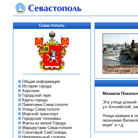
Севастополь
Общая информация
История города
Херсонес
Михаила Покатил
Городской герб
Карты города
Эта улица длиной 
Памятники Севастополя
ул.Альпийской, за
Улицы Севастополя
Морской транспорт
Улица названа в ч
Городские топонимы
окончания Великой
Факты из жизни Города
моря" и т.д.
Маршрутами Севастополя
Сленговый СевСловарь
Неправильный словарь