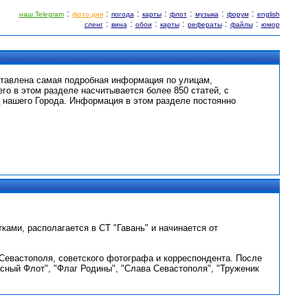
:
:
:
:
:
:
:
наш Telegram
фото дня
погода
карты
флот
музыка
форум
english
:
:
:
:
:
:
сленг
вина
обои
карты
рефераты
файлы
юмор
ставлена самая подробная информация по улицам,
его в этом разделе насчитывается более 850 статей, с
 нашего Города. Информация в этом разделе постоянно
ками, располагается в СТ "Гавань" и начинается от
 Севастополя, советского фотографа и корреспондента. После
сный Флот", "Флаг Родины", "Слава Севастополя", "Труженик