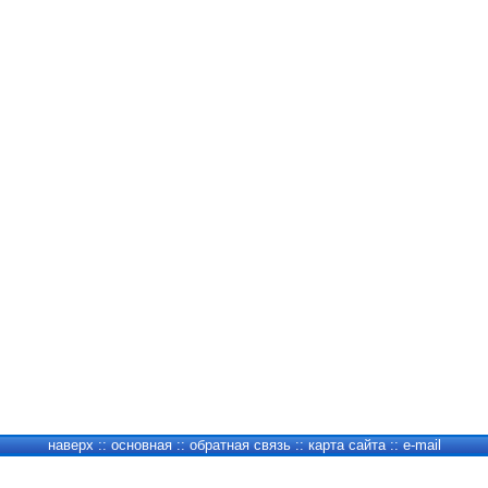
наверх
::
основная
::
обратная связь
::
карта сайта
::
e-mail