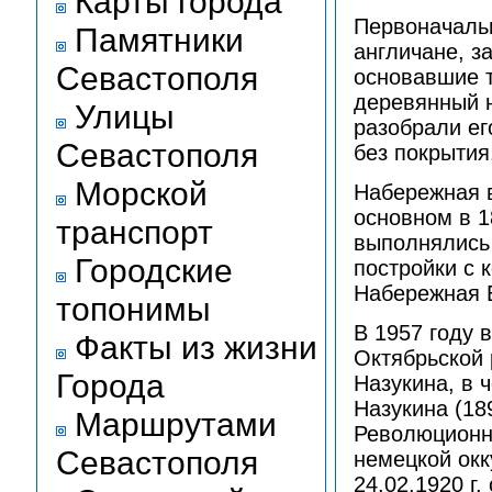
Карты города
Первоначальн
Памятники
англичане, з
Севастополя
основавшие 
деревянный 
Улицы
разобрали ег
Севастополя
без покрытия
Морской
Набережная в
основном в 1
транспорт
выполнялись
Городские
постройки с 
Набережная 
топонимы
В 1957 году 
Факты из жизни
Октябрьской
Города
Назукина, в 
Назукина (189
Маршрутами
Революционны
Севастополя
немецкой ок
24.02.1920 г