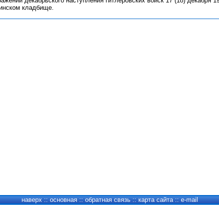
ажении декабрьского наступления гитлеровских войск 17 (18) декабря 194
инском кладбище.
наверх
::
основная
::
обратная связь
::
карта сайта
::
e-mail