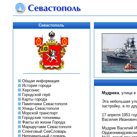
Севастополь
Общая информация
История города
Херсонес
Мудрика
, улица в
Городской герб
Карты города
Эта небольшая ул
Памятники Севастополя
застройку, а по др
Улицы Севастополя
Морской транспорт
17 апреля 1951 го
Городские топонимы
Василия Иванович
Факты из жизни Города
Маршрутами Севастополя
Мудрик Василий Ив
Сленговый СевСловарь
Орджоникидзевским
Неправильный словарь