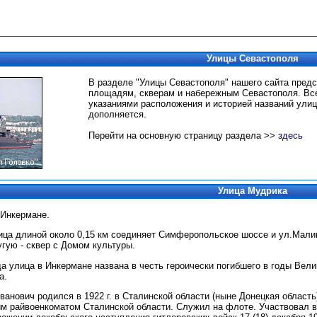
Улицы Севастополя
В разделе "Улицы Севастополя" нашего сайта пред
площадям, скверам и набережным Севастополя.
Вс
указаниями расположения и историей названий улиц
дополняется.
Перейти на основную страницу раздела >>
здесь
Улица Мудрика
 Инкермане.
ица длиной около 0,15 км соединяет Симферопольское шоссе и ул.Мали
угую - сквер с Домом культуры.
да улица в Инкермане названа в честь героически погибшего в годы Ве
а.
анович родился в 1922 г. в Сталинской области (ныне Донецкая область
 райвоенкоматом Сталинской области. Служил на флоте. Участвовал во 