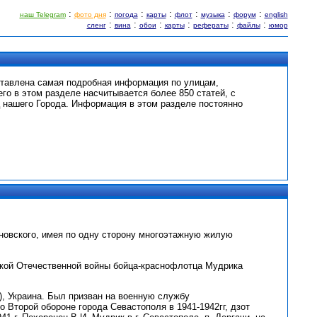
:
:
:
:
:
:
:
наш Telegram
фото дня
погода
карты
флот
музыка
форум
english
:
:
:
:
:
:
сленг
вина
обои
карты
рефераты
файлы
юмор
ставлена самая подробная информация по улицам,
его в этом разделе насчитывается более 850 статей, с
 нашего Города. Информация в этом разделе постоянно
новского, имея по одну сторону многоэтажную жилую
ликой Отечественной войны бойца-краснофлотца Мудрика
), Украина. Был призван на военную службу
Второй обороне города Севастополя в 1941-1942гг, дзот