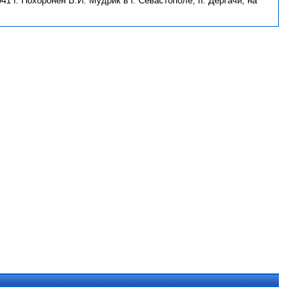
1 г. Похоронен В.И. Мудрик в г. Севастополе, п. Дергачи, на