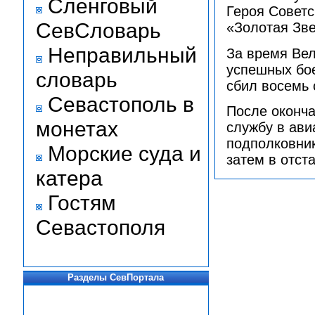
Сленговый
Героя Советс
СевСловарь
«Золотая Зве
Неправильный
За время Вел
успешных бое
словарь
сбил восемь 
Севастополь в
После оконча
монетах
службу в ави
подполковник
Морские суда и
затем в отста
катера
Гостям
Севастополя
Разделы СевПортала