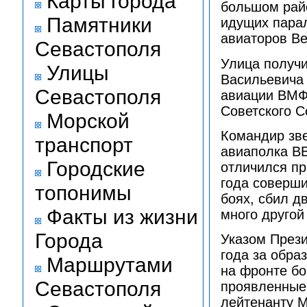
Карты города
большом рай
Памятники
идущих пара
авиаторов Ве
Севастополя
Улица получи
Улицы
Васильевича 
Севастополя
авиации ВМФ
Советского С
Морской
Командир зве
транспорт
авиаполка ВВ
Городские
отличился пр
года соверши
топонимы
боях, сбил д
Факты из жизни
много другой
Города
Указом През
года за обра
Маршрутами
на фронте бо
Севастополя
проявленные 
лейтенанту М