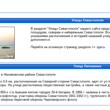
Улицы Севастополя
В разделе "Улицы Севастополя" нашего сайта пред
площадям, скверам и набережным Севастополя.
Вс
указаниями расположения и историей названий улиц
дополняется.
Перейти на основную страницу раздела >>
здесь
Улица Липовенко
а в Нахимовском районе Севастополя.
о 0,6 км, расположенная на Северной стороне Севастополя, идет от ул.
оры. На улице расположена общественная застройка, а также частные 
1950-х гг.в бывшем жилом городке 30-й батареи. В 1966 г. названа в чес
краснофлотца, участника обороны Севастополя 1941-1942 гг.), трубочного 
 обороны береговой обороны Черноморского флота.