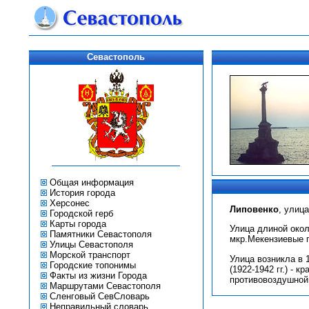
Севастополь
Общая информация
История города
Херсонес
Липовенко
, улиц
Городской герб
Карты города
Улица длиной окол
Памятники Севастополя
мкр.Мекензиевые г
Улицы Севастополя
Морской транспорт
Улица возникла в 
Городские топонимы
(1922-1942 гг.) - 
Факты из жизни Города
противовоздушной
Маршрутами Севастополя
Сленговый СевСловарь
Неправильный словарь