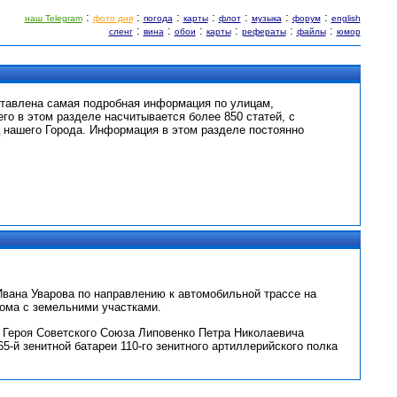
:
:
:
:
:
:
:
наш Telegram
фото дня
погода
карты
флот
музыка
форум
english
:
:
:
:
:
:
сленг
вина
обои
карты
рефераты
файлы
юмор
ставлена самая подробная информация по улицам,
его в этом разделе насчитывается более 850 статей, с
 нашего Города. Информация в этом разделе постоянно
Ивана Уварова по направлению к автомобильной трассе на
дома с земельними участками.
ть Героя Советского Союза Липовенко Петра Николаевича
365-й зенитной батареи 110-го зенитного артиллерийского полка