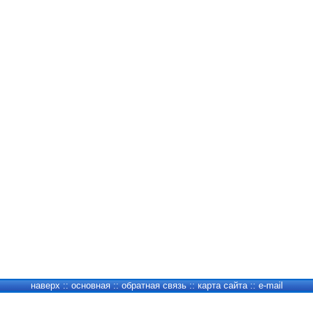
наверх
::
основная
::
обратная связь
::
карта сайта
::
e-mail