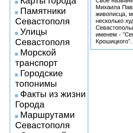
Карты города
Своё названи
Михаила Павл
Памятники
живописца, м
Севастополя
несколько ху
Севастопольс
Улицы
именем - "Се
Севастополя
Крошицкого".
Морской
транспорт
Городские
топонимы
Факты из жизни
Города
Маршрутами
Севастополя