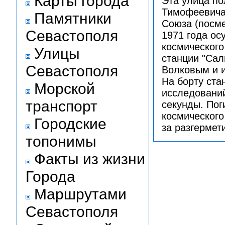
Карты города
Эта улица по
Тимофеевича 
Памятники
Союза (посме
Севастополя
1971 года ос
космического
Улицы
станции "Са
Севастополя
Волковым и 
На борту ста
Морской
исследований
транспорт
секунды. Пог
космического
Городские
за разгермет
топонимы
Факты из жизни
Города
Маршрутами
Севастополя