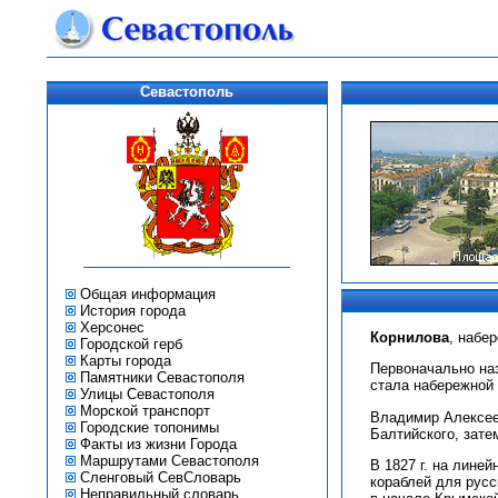
Севастополь
Общая информация
История города
Херсонес
Корнилова
, набе
Городской герб
Карты города
Первоначально наз
Памятники Севастополя
стала набережной
Улицы Севастополя
Морской транспорт
Владимир Алексеев
Городские топонимы
Балтийского, зате
Факты из жизни Города
Маршрутами Севастополя
В 1827 г. на лине
Сленговый СевСловарь
кораблей для русс
Неправильный словарь