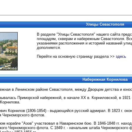
Улицы Севастополя
В разделе "Улицы Севастополя" нашего сайта пред
площадям, скверам и набережным Севастополя.
Вс
указаниями расположения и историей названий улиц
дополняется.
Перейти на основную страницу раздела >>
здесь
Набережная Корнилова
режная в Ленинском районе Севастополя, между Дворцом детства и юнос
ывалась Приморской набережной, в начале XX в. Корниловской, в 1921 г.
 Корнилова.
ич Корнилов (1806-1854) - выдающийся русский адмирал. В 1823 г. око
м Черноморского флотов.
йном корабле "Азов" участвовал в Наваринском бою. В 1846-1848 гг. нах
кого Черноморского флота. С 1849 г. - начальник штаба Черноморского 