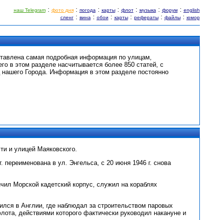
:
:
:
:
:
:
:
наш Telegram
фото дня
погода
карты
флот
музыка
форум
english
:
:
:
:
:
:
сленг
вина
обои
карты
рефераты
файлы
юмор
ставлена самая подробная информация по улицам,
его в этом разделе насчитывается более 850 статей, с
 нашего Города. Информация в этом разделе постоянно
ти и улицей Маяковского.
 переименована в ул. Энгельса, с 20 июня 1946 г. снова
нчил Морской кадетский корпус, служил на кораблях
одился в Англии, где наблюдал за строительством паровых
флота, действиями которого фактически руководил накануне и