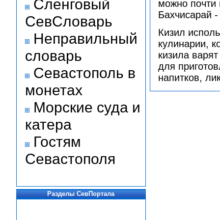
Сленговый
можно почти 
Бахчисарай -
СевСловарь
Кизил исполь
Неправильный
кулинарии, к
словарь
кизила варят
для приготов
Севастополь в
напитков, ли
монетах
Морские суда и
катера
Гостям
Севастополя
Разделы СевПортала