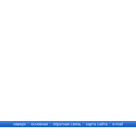
наверх
::
основная
::
обратная связь
::
карта сайта
::
e-mail