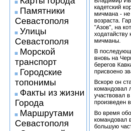
Карты города
Владимир Ив
кадетский кор
Памятники
мичмана - не
Севастополя
возраста. Га
"Азов", на к
Улицы
ходатайству 
Севастополя
мичманы.
Морской
В последующи
вновь на Чер
транспорт
берегов Кавка
Городские
присвоено зв
топонимы
Вскоре он ст
командовал 
Факты из жизни
участвовал в
Города
произведен в
Маршрутами
Во время обо
командовал в
Севастополя
большую част