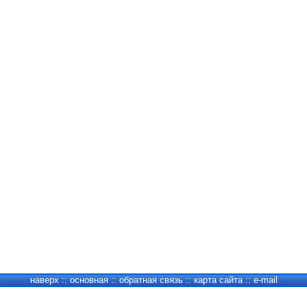
наверх
::
основная
::
обратная связь
::
карта сайта
::
e-mail