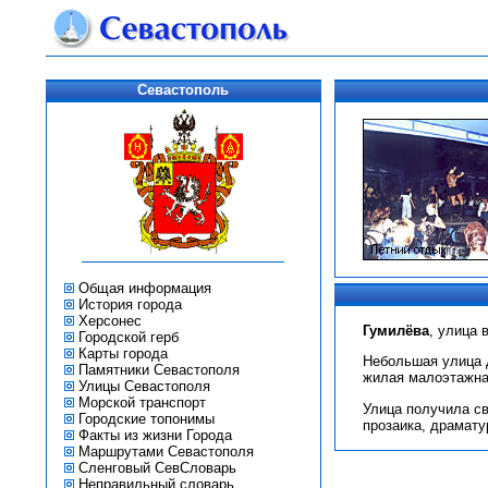
Севастополь
Общая информация
История города
Херсонес
Гумилёва
, улица 
Городской герб
Карты города
Небольшая улица 
Памятники Севастополя
жилая малоэтажна
Улицы Севастополя
Морской транспорт
Улица получила св
Городские топонимы
прозаика, драмату
Факты из жизни Города
Маршрутами Севастополя
Сленговый СевСловарь
Неправильный словарь