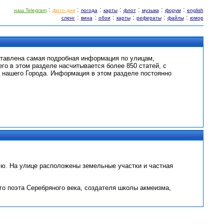
:
:
:
:
:
:
:
наш Telegram
фото дня
погода
карты
флот
музыка
форум
english
:
:
:
:
:
:
сленг
вина
обои
карты
рефераты
файлы
юмор
ставлена самая подробная информация по улицам,
его в этом разделе насчитывается более 850 статей, с
 нашего Города. Информация в этом разделе постоянно
ю. На улице расположены земельные участки и частная
ого поэта Серебряного века, создателя школы акмеизма,