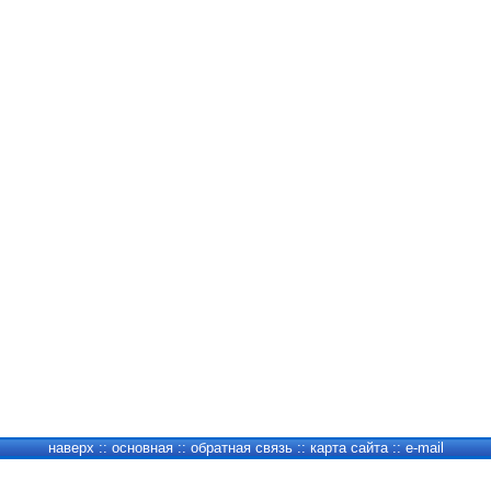
наверх
::
основная
::
обратная связь
::
карта сайта
::
e-mail