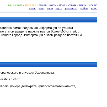
:
:
:
:
:
:
:
наш Telegram
фото дня
погода
карты
флот
музыка
форум
english
:
:
:
:
:
:
сленг
вина
обои
карты
рефераты
файлы
юмор
ставлена самая подробная информация по улицам,
его в этом разделе насчитывается более 850 статей, с
 нашего Города. Информация в этом разделе постоянно
Леваневского и спуском Водопьянова.
тября 1937 г.
 революционера демократа, философа-материалиста,