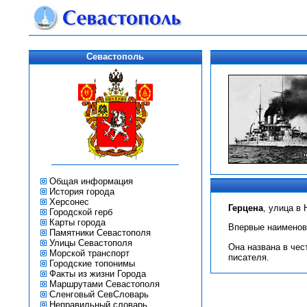
Севастополь
Общая информация
История города
Херсонес
Герцена
, улица в
Городской герб
Карты города
Впервые наименова
Памятники Севастополя
Улицы Севастополя
Она названа в чес
Морской транспорт
писателя.
Городские топонимы
Факты из жизни Города
Маршрутами Севастополя
Сленговый СевСловарь
Неправильный словарь