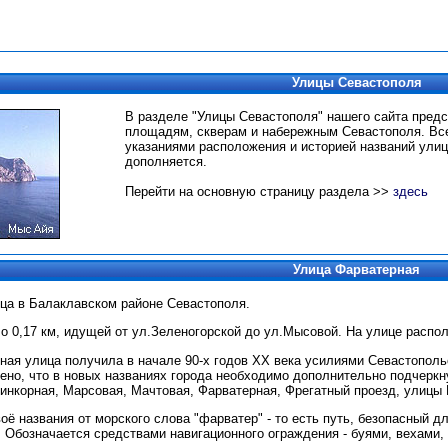
Улицы Севастополя
В разделе "Улицы Севастополя" нашего сайта пред
площадям, скверам и набережным Севастополя.
Вс
указаниями расположения и историей названий улиц
дополняется.
Перейти на основную страницу раздела >>
здесь
Улица Фарватерная
ица в Балаклавском районе Севастополя.
о 0,17 км, идущей от ул.Зеленогорской до ул.Мысовой. На улице распо
ная улица получила в начале 90-х годов ХХ века усилиями Севастополь
но, что в новых названиях города необходимо дополнительно подчеркну
Линкорная, Марсовая, Мачтовая, Фарватерная, Фрегатный проезд, улицы
оё названия от морского слова "фарватер" - то есть путь, безопасный д
 Обозначается средствами навигационного ограждения - буями, вехами,