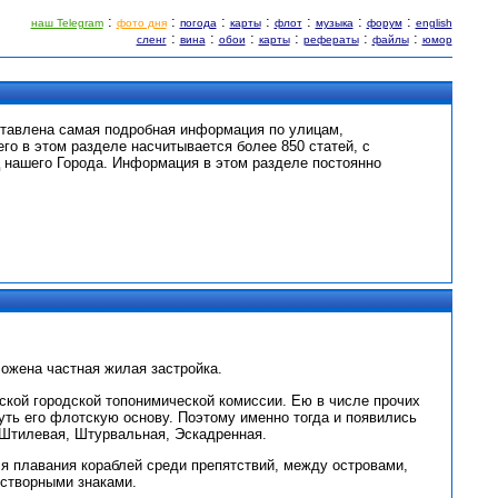
:
:
:
:
:
:
:
наш Telegram
фото дня
погода
карты
флот
музыка
форум
english
:
:
:
:
:
:
сленг
вина
обои
карты
рефераты
файлы
юмор
ставлена самая подробная информация по улицам,
его в этом разделе насчитывается более 850 статей, с
 нашего Города. Информация в этом разделе постоянно
ложена частная жилая застройка.
ской городской топонимической комиссии. Ею в числе прочих
ть его флотскую основу. Поэтому именно тогда и появились
 Штилевая, Штурвальная, Эскадренная.
ля плавания кораблей среди препятствий, между островами,
 створными знаками.