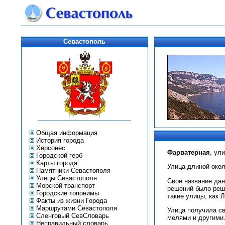
Севастополь
Общая информация
История города
Херсонес
Фарватерная
, ул
Городской герб
Карты города
Улица длиной окол
Памятники Севастополя
Улицы Севастополя
Своё название дан
Морской транспорт
решений было реше
Городские топонимы
такие улицы, как 
Факты из жизни Города
Маршрутами Севастополя
Улица получила св
Сленговый СевСловарь
мелями и другими.
Неправильный словарь