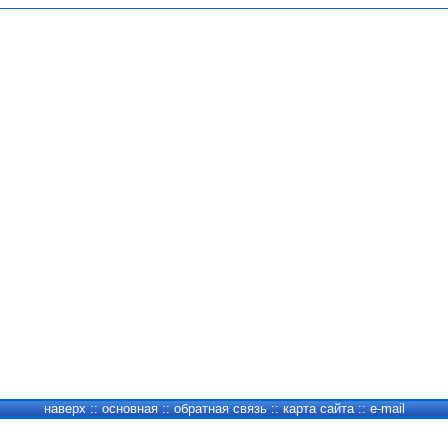
наверх
::
основная
::
обратная связь
::
карта сайта
::
e-mail