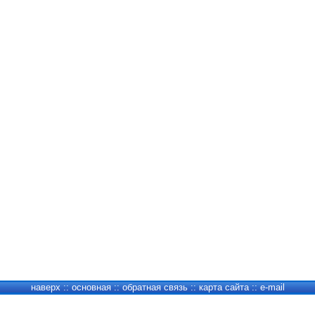
наверх
::
основная
::
обратная связь
::
карта сайта
::
e-mail