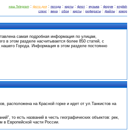
:
:
:
:
:
:
:
наш Telegram
фото дня
погода
карты
флот
музыка
форум
english
:
:
:
:
:
:
сленг
вина
обои
карты
рефераты
файлы
юмор
ставлена самая подробная информация по улицам,
его в этом разделе насчитывается более 850 статей, с
 нашего Города. Информация в этом разделе постоянно
в, расположена на Красной горке и идет от ул.Танкистов на
ий", то есть названий в честь географических объектов: рек,
км в Европейской части России.