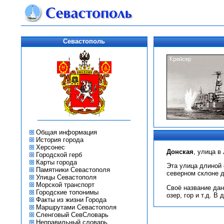
Севастополь
Общая информация
История города
Херсонес
Донская
, улица в
Городской герб
Карты города
Эта улица длиной 
Памятники Севастополя
северном склоне д
Улицы Севастополя
Морской транспорт
Своё название дан
Городские топонимы
озер, гор и т.д. В
Факты из жизни Города
Маршрутами Севастополя
Сленговый СевСловарь
Неправильный словарь