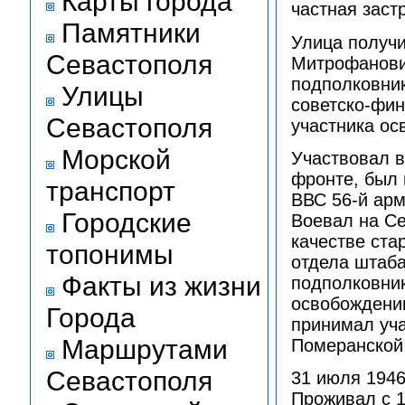
Карты города
частная заст
Памятники
Улица получи
Севастополя
Митрофанович
подполковник
Улицы
советско-фин
Севастополя
участника ос
Морской
Участвовал 
фронте, был 
транспорт
ВВС 56-й арм
Городские
Воевал на Се
качестве ста
топонимы
отдела штаба
Факты из жизни
подполковник
освобождени
Города
принимал уча
Маршрутами
Померанской 
Севастополя
31 июля 1946
Проживал с 1