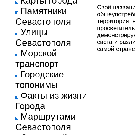
Карты города
Своё названи
Памятники
общеупотреби
Севастополя
территория, 
просветитель
Улицы
демонстрирую
Севастополя
света и разл
самой стране
Морской
транспорт
Городские
топонимы
Факты из жизни
Города
Маршрутами
Севастополя