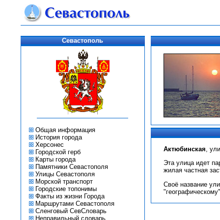
Севастополь
Общая информация
История города
Херсонес
Актюбинская
, ул
Городской герб
Карты города
Эта улица идет па
Памятники Севастополя
жилая частная заст
Улицы Севастополя
Морской транспорт
Своё название ули
Городские топонимы
"географическому"
Факты из жизни Города
Маршрутами Севастополя
Сленговый СевСловарь
Неправильный словарь