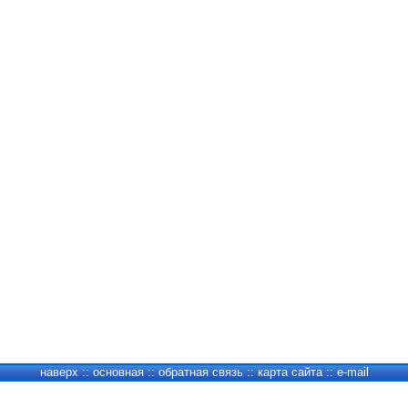
наверх
::
основная
::
обратная связь
::
карта сайта
::
e-mail