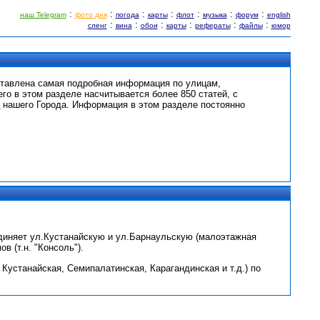
:
:
:
:
:
:
:
наш Telegram
фото дня
погода
карты
флот
музыка
форум
english
:
:
:
:
:
:
сленг
вина
обои
карты
рефераты
файлы
юмор
ставлена самая подробная информация по улицам,
его в этом разделе насчитывается более 850 статей, с
 нашего Города. Информация в этом разделе постоянно
единяет ул.Кустанайскую и ул.Барнаульскую (малоэтажная
в (т.н. "Консоль").
Кустанайская, Семипалатинская, Карагандинская и т.д.) по