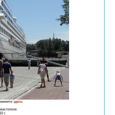
 нажмите
здесь
евастополе
0 г.