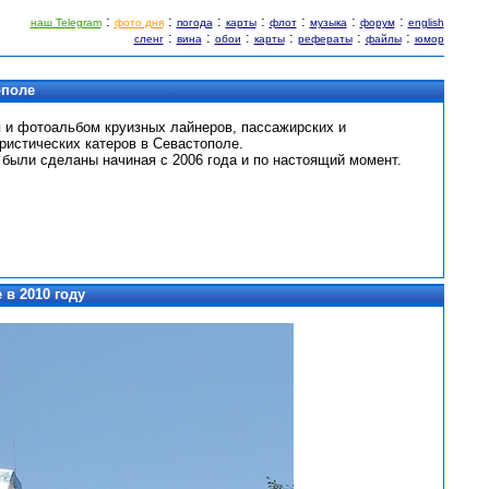
:
:
:
:
:
:
:
наш Telegram
фото дня
погода
карты
флот
музыка
форум
english
:
:
:
:
:
:
сленг
вина
обои
карты
рефераты
файлы
юмор
ополе
 и фотоальбом круизных лайнеров, пассажирских и
ристических катеров в Севастополе.
 были сделаны начиная с 2006 года и по настоящий момент.
 в 2010 году