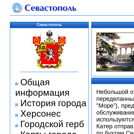
Севастополь
Общая
информация
Небольшой от
переделанный
История города
"Море"), пре
Херсонес
обслуживания
используются
Городской герб
Катер отправ
по бухтам Се