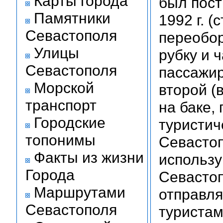
Карты города
был пост
Памятники
1992 г. 
Севастополя
переобор
Улицы
рубку и 
Севастополя
пассажир
Морской
второй (
транспорт
на баке,
Городские
туристич
топонимы
Севастоп
Факты из жизни
использу
Города
Севастоп
Маршрутами
отправля
Севастополя
туристам