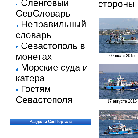
Сленговый
стороны 
СевСловарь
Неправильный
словарь
Севастополь в
монетах
09 июля 2015
Морские суда и
катера
Гостям
Севастополя
17 августа 2015
Разделы СевПортала