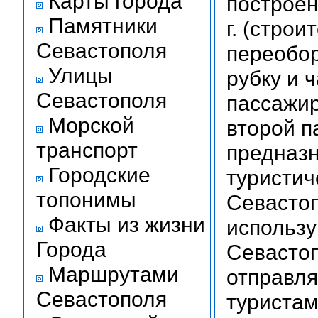
Карты города
построен
Памятники
г. (стро
Севастополя
переобор
Улицы
рубку и 
Севастополя
пассажир
Морской
второй п
транспорт
предназн
Городские
туристич
топонимы
Севастоп
Факты из жизни
использу
Города
Севастоп
Маршрутами
отправля
Севастополя
туристам