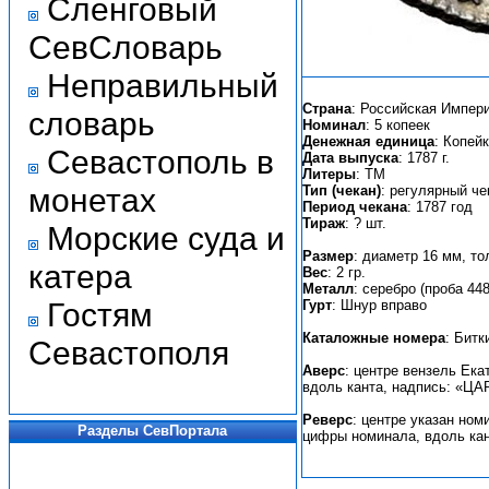
Сленговый
СевСловарь
Неправильный
Страна
: Российская Импер
словарь
Номинал
: 5 копеек
Денежная единица
: Копей
Севастополь в
Дата выпуска
: 1787 г.
Литеры
: ТМ
монетах
Тип (чекан)
: регулярный че
Период чекана
: 1787 год
Тираж
: ? шт.
Морские суда и
Размер
: диаметр 16 мм, т
катера
Вес
: 2 гр.
Металл
: серебро (проба 448
Гостям
Гурт
: Шнур вправо
Каталожные номера
: Битк
Севастополя
Аверс
: центре вензель Ека
вдоль канта, надпись: 
Реверс
: центре указан ном
Разделы СевПортала
цифры номинала, вдоль кан