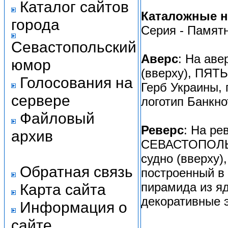
Каталог сайтов
Каталожные 
города
Серия - Памят
Севастопольский
Аверс
: На ав
юмор
(вверху), ПЯТЬ
Голосования на
Герб Украины, 
сервере
логотип Банкно
Файловый
Реверс
: На ре
архив
СЕВАСТОПОЛЬ; 
судно (вверху),
Обратная связь
построенный в 
пирамида из яд
Карта сайта
декоративные э
Информация о
сайте