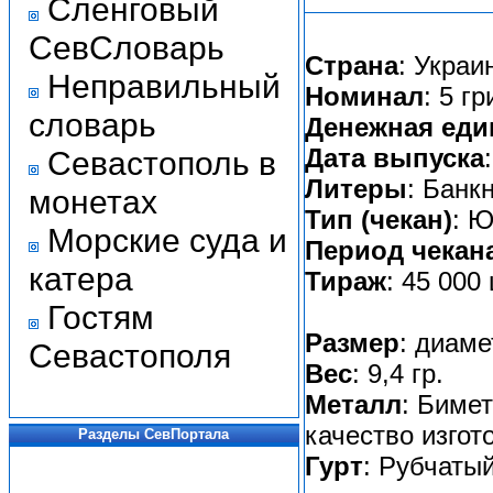
Сленговый
СевСловарь
Страна
: Украи
Неправильный
Номинал
: 5 г
словарь
Денежная еди
Дата выпуска
Севастополь в
Литеры
: Банк
монетах
Тип (чекан)
: Ю
Морские суда и
Период чекан
катера
Тираж
: 45 000 
Гостям
Размер
: диаме
Севастополя
Вес
: 9,4 гр.
Металл
: Бимет
качество изгот
Разделы СевПортала
Гурт
: Рубчаты